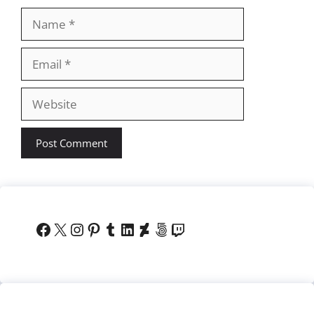
Name
Email
Website
Facebook
X
Instagram
Pinterest
Tumblr
LinkedIn
DeviantArt
500px
Twitch