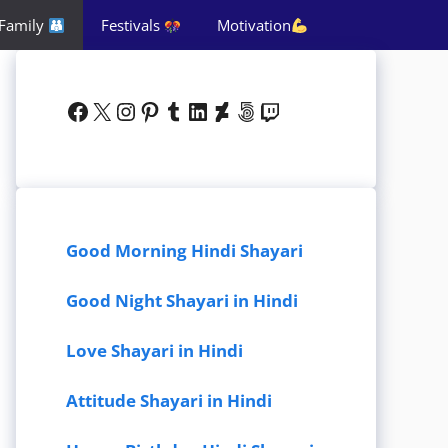
Family
Festivals
Motivation
Facebook
X
Instagram
Pinterest
Tumblr
LinkedIn
DeviantArt
500px
Twitch
Good Morning Hindi Shayari
Good Night Shayari in Hindi
Love Shayari in Hindi
Attitude Shayari in Hindi